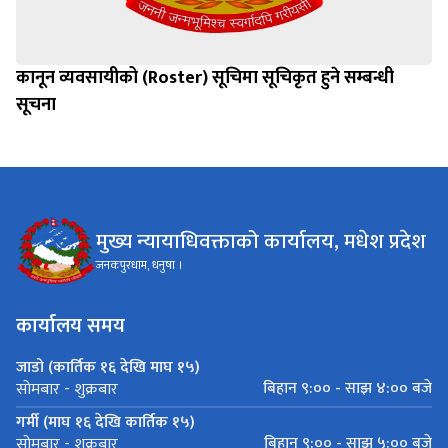
कानून व्यवसायीको (Roster) सूचिमा सूचिकृत हुने सम्बन्धी
सूचना
मुख्य न्यायाधिवक्ताको कार्यालय, मधेश प्रदेश
जनकपुरधाम, धनुषा ।
कार्यालय समय
जाडो (कार्तिक १६ देखि माघ १५)
बिहान ९:०० - साझ ४:०० बजे
सोमबार - शुक्रबार
गर्मी (माघ १६ देखि कार्तिक १५)
बिहान ९:०० - साझ ५:०० बजे
सोमबार - शुक्रबार